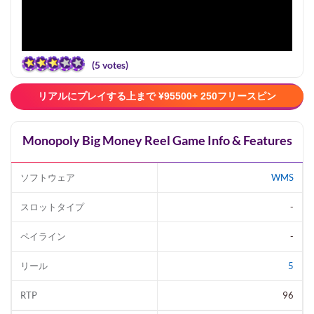
(
5
votes)
リアルにプレイする上まで ¥95500+ 250フリースピン
Monopoly Big Money Reel Game Info & Features
ソフトウェア
WMS
スロットタイプ
-
ペイライン
-
リール
5
RTP
96