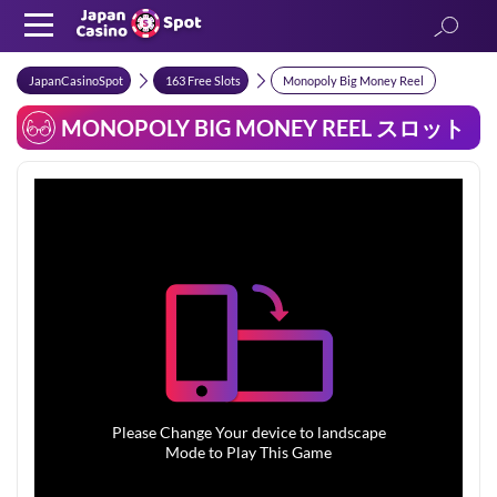
JapanCasinoSpot
163 Free Slots
Monopoly Big Money Reel
MONOPOLY BIG MONEY REEL スロット
Please Change Your device to landscape
Mode to Play This Game