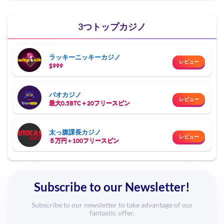
3つトップカジノ
ラッキーニッキーカジノ
レビュー
$999
バオカジノ
レビュー
最大0.5BTC＋20フリースピン
太っ腹課長カジノ
レビュー
５万円 + 100フリースピン
Subscribe to our Newsletter!
Subscribe to our newsletter to take advantage of our
fantastic offer.