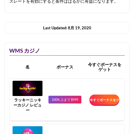
スレートを有効にすると条件ははるかに有益になります。
Last Updated: 8月 19, 2020
WMS カジノ
今すぐボーナスを
名
ボーナス
ゲット
ラッキーニッキ
100% 上まで
$999
今すぐボーナスをゲ
ーカジノ レビュ
ー
ット