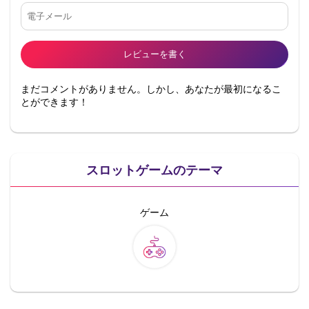
まだコメントがありません。しかし、あなたが最初になるこ
とができます！
スロットゲームのテーマ
ゲーム