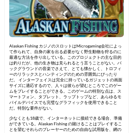
Alaskan Fishing カジノのスロットはMicrogaming会社によっ
て作られて、自身の家を出る必要がなく野生動物を狩るのに
最適な方法を作り出している。このプロジェクトの主な目的
は釣りだが、他の生き物は見られるとう言うことがない。バ
ックグラウンドの音楽でさえて、とても懐かしく、トロフィ
ーのリラックスとハンティングのための雰囲気にぴったり
だ。 インターフェイスは完全に持っているガジェットの画面
サイズに適応するので、人々は彼らが望むところでこのゲー
ムをプレイすることができる。このゲームの特別な点は、ス
マートフォン、タブレット、ラップトップなど、あらゆるモ
バイルデバイスでも完璧なグラフィックを使用できること
だ。特別な要件がない。
少なくとも18歳で、インターネットに接続できる場合、準備
ができている。Alaskan Fishing の賭けることはプレイするこ
とを望むそれらのプレーヤーのための自由な試用版を、網の