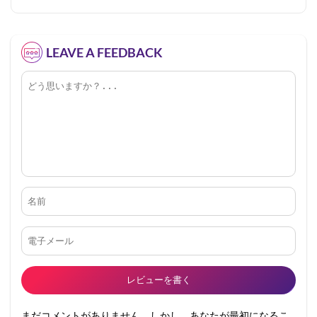
LEAVE A FEEDBACK
まだコメントがありません。しかし、あなたが最初になるこ