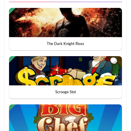
The Dark Knight Rises
Scrooge Slot