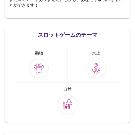
とができます！
スロットゲームのテーマ
動物
水上
自然