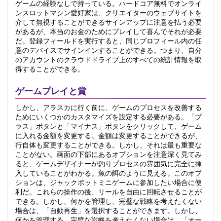
ゲームの経験なしで持っている。ハードコア無料でオンライ
ンスロットマシン愛好家は、クリエイターのウェブサイトを
介して無視することができるサインアップに注意を払う必要
があるが、本当のお金のためにプレイして喜んでそれが必要
だ。登録フィールドを実行すると、同じプロフィール内の任
意のデバイスでサインインすることができる。つまり、自分
のアカウントのクラウドドライブ上のすべての統計情報を取
得することができる。
ゲームプレイと賞
しかし、アラスカに行く前に、ゲームのプロセスを改善する
ためにいくつかのカスタマイズを設定する必要がある。「プ
ラス」ボタンと「マイナス」ボタンをクリックして、ゲーム
に入れる金額を変更する。金額は変更することができるが、
行自体も変更することができる。しかし、それは最も重要な
ことがない。画面の下部にあるオプションを注意深く見てみ
ると、ゲームデザイナーが釣りプロセスの雰囲気に完全に挿
入していることがわかる。魚の餌のように見える。このオプ
ションは、ジャックポットミニゲームに参加したい場合に便
利だ。これらの操作の後、リールを自由に回転させることが
できる。しかし、何かを管理し、完璧な戦略を考えたくない
場合は、「自動再生」を選択することができます。しかし、
何かを管理する、完璧な戦略を考えたくない場合は、「オー