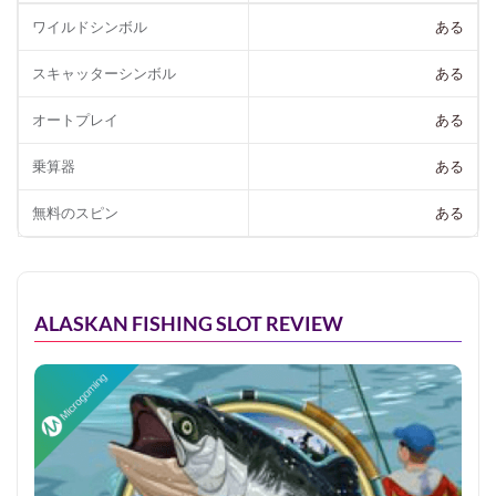
ワイルドシンボル
ある
スキャッターシンボル
ある
オートプレイ
ある
乗算器
ある
無料のスピン
ある
ALASKAN FISHING SLOT REVIEW