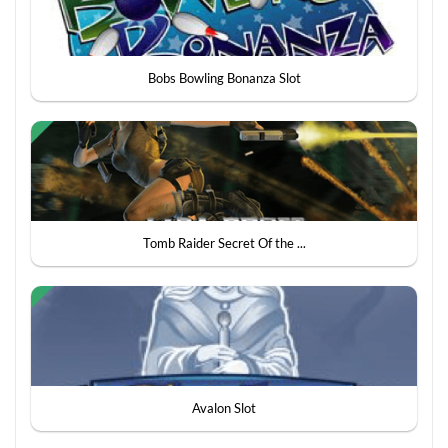
Bobs Bowling Bonanza Slot
Tomb Raider Secret Of the ...
Avalon Slot