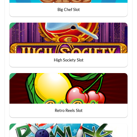
Big Chef Slot
High Society Slot
Retro Reels Slot