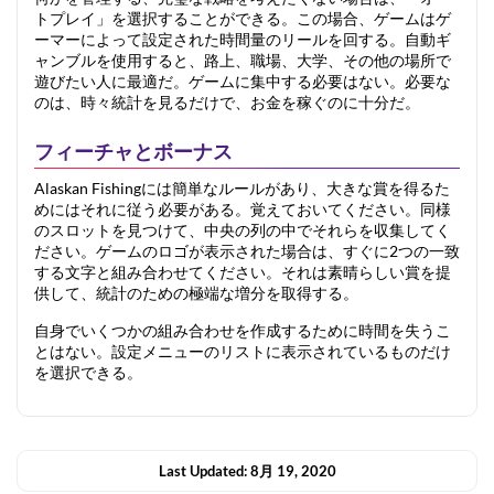
トプレイ」を選択することができる。この場合、ゲームはゲ
ーマーによって設定された時間量のリールを回する。自動ギ
ャンブルを使用すると、路上、職場、大学、その他の場所で
遊びたい人に最適だ。ゲームに集中する必要はない。必要な
のは、時々統計を見るだけで、お金を稼ぐのに十分だ。
フィーチャとボーナス
Alaskan Fishingには簡単なルールがあり、大きな賞を得るた
めにはそれに従う必要がある。覚えておいてください。同様
のスロットを見つけて、中央の列の中でそれらを収集してく
ださい。ゲームのロゴが表示された場合は、すぐに2つの一致
する文字と組み合わせてください。それは素晴らしい賞を提
供して、統計のための極端な増分を取得する。
自身でいくつかの組み合わせを作成するために時間を失うこ
とはない。設定メニューのリストに表示されているものだけ
を選択できる。
Last Updated: 8月 19, 2020