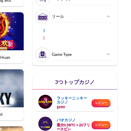
ng Slot
Amaya
Aristocrat
20
リール
Bally
25
BetSoft
30
3
IGT
5
Microgaming
NetEnt
Game Type
n Huan
Novomatic
Play’n GO
2020最新のスロット
Playtech
Classic slots
Thunderkick
3つトップカジノ
オートプレイ
WMS
スキャッターシンボル
ラッキーニッキー
ビデオスロット
カジノ
レビュー
$999
プログレッシブ
ot
ボーナスゲーム
バオカジノ
モバイル スロット
最大0.5BTC＋20フリ
レビュー
ースピン
ワイルドシンボル