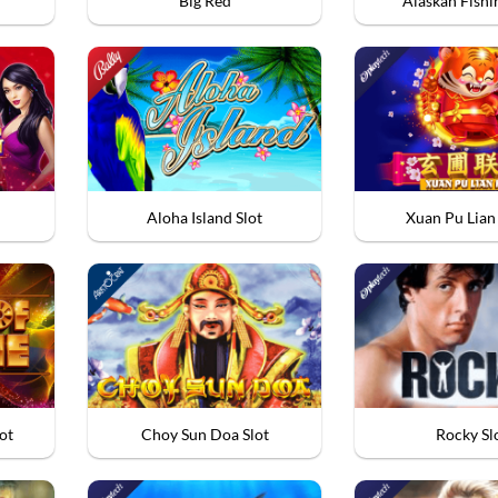
Big Red
Alaskan Fishi
Aloha Island Slot
Xuan Pu Lia
ot
Choy Sun Doa Slot
Rocky Sl