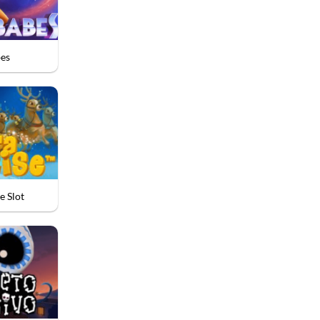
es
e Slot