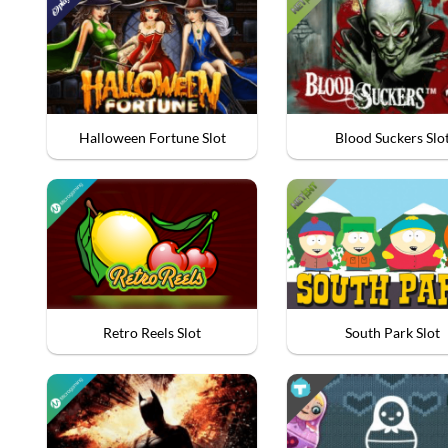
Halloween Fortune Slot
Blood Suckers Slo
Retro Reels Slot
South Park Slot