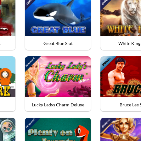
t
Great Blue Slot
White King 
Lucky Ladys Charm Deluxe
Bruce Lee 