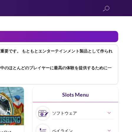
も重要です。 もともとエンターテインメント製品として作られ
この会社は世界中のほとんどのプレイヤーに最高の体験を提供するために一
Slots Menu
ソフトウェア
1x2Gaming
ペイライン