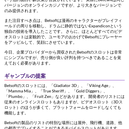
バージョンのオンラインカジノですが、より大きなバージョンで
のみ提供されます。
また注目すべき点は、Betsoftは漫画のキャラクターがプレイフィ
ールドの周りを移動し、ドラムに静的ではないExpandiconという
独自の技術を導入したことです。 さらに、ほとんどすべてのビデ
オスロットは楽観的で、ユーモアのおかげでBetsoftにプレーヤー
をアッピルして、笑顔にさせています。
今日、企業プロバイダーから買収されたBetsoftのスロットは非常
にシンプルですが、売り側が良い評判を持つべきであることを覚
えておく必要があります。
ギャンブルの提案
Betsoftのスロットには、「Gladiator 3D」、「Viking Age」、
「Mamma Mia」、「True Sheriff」、「Gold Diggers」、
「Plumbo」、「Fruit Zen」などがあります。 開発者のリストには
従来のオンラインスロットもありますが、ビデオスロット（3Dス
ロット）のほうが多くて、プラットフォームをロードしなくても
機能します。
Betsoftの製品のリストの特別な場所には屋外、飛行機、道路、他
の都市でプレイすることができるモバイルスロットがあります。