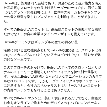
Betsoftは、認知された会社であり、お金のために遊ぶ能力を備え
た高品質なスロットを作り上げるリーダーの一つです。 適切に選
ばれたブランド開発戦略により、世界中の何十万ものギャンブラ
ーの愛と尊敬を楽しむプロジェクトを制作することができまし
た。
すべてのBetsoftのスロットは、高品質スロットの認識可能な機能
だけでなく、独自の企業スタイルのデザインも備えています。
Betsoftゲーミングはギャンブルの空での明るい星
活動における主な強調点としてBetsoftの開発者は、スロットは魂
のないメカニズムのつまらないアナログだけでなく、鮮やかで魅
力的なゲームです。
このアプローチのおかげで、Betsoftのすべてのスロットはオリジ
ナルのストーリーと素晴らしいグラフィックを持つ別の世界で
す。 それはBetsoftの商標となった壮大なアニメーションのカラフ
ルな3Dスロットです。 しかし、グラフィックスやボイスオーバー
に注意すると、会社のスペシャリストはリリースされたスロット
の内部コンテンツも忘れることはありません。
すべてのBetsoftマシンは、美しく実行されるだけでなく、実際の
お金をオンラインで作るためのデバイスのすべてのコンポーネン