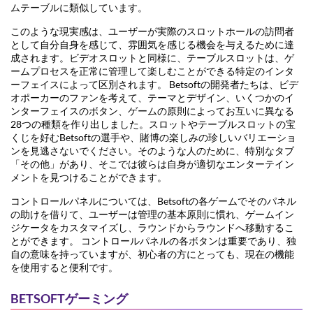
ムテーブルに類似しています。
このような現実感は、ユーザーが実際のスロットホールの訪問者
として自分自身を感じて、雰囲気を感じる機会を与えるために達
成されます。ビデオスロットと同様に、テーブルスロットは、ゲ
ームプロセスを正常に管理して楽しむことができる特定のインタ
ーフェイスによって区別されます。 Betsoftの開発者たちは、ビデ
オポーカーのファンを考えて、テーマとデザイン、いくつかのイ
ンターフェイスのボタン、ゲームの原則によってお互いに異なる
28つの種類を作り出しました。スロットやテーブルスロットの宝
くじを好むBetsoftの選手や、賭博の楽しみの珍しいバリエーショ
ンを見逃さないでください。そのような人のために、特別なタブ
「その他」があり、そこでは彼らは自身が適切なエンターテイン
メントを見つけることができます。
コントロールパネルについては、Betsoftの各ゲームでそのパネル
の助けを借りて、ユーザーは管理の基本原則に慣れ、ゲームイン
ジケータをカスタマイズし、ラウンドからラウンドへ移動するこ
とができます。 コントロールパネルの各ボタンは重要であり、独
自の意味を持っていますが、初心者の方にとっても、現在の機能
を使用すると便利です。
BETSOFTゲーミング