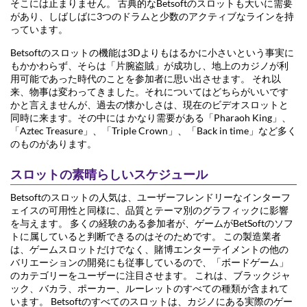
そこには止まりません。 古典的なBetsoftのスロットも大いに需要
があり、しばしばに3つのドラムと少数のアクティブなラインを持
っています。
Betsoftのスロットの機能は3Dよりもはるかに小さいという事実に
もかかわらず、そらは「片腕盗賊」が成功し、地上のカジノが利
用可能であった時代のことを参加者に思い出させます。 それ以
来、物事は変わってきました。それについてはどちらがいいです
かと言えませんが、過去の懐かしさは、現在のビデオスロットと
同時に来ます。その中には かなり需要がある「Pharaoh King」、
「Aztec Treasure」、「Triple Crown」、「Back in time」など多く
のものがあります。
スロットの素晴らしいスケジュール
Betsoftのスロットの人気は、ユーザーフレンドリーなインターフ
ェイスの可用性と同様に、品質とテーマ別のグラフィックに影響
を与えます。 多くの経験のある参加者が、ゲームがBetSoftのソフ
トに属していると判断できるのはそのためです。 この製造業者
は、ゲームスロットだけでなく、賭博エンターテイメントの他の
バリエーションの開発にも従事しているので、「ボードゲーム」
のカテゴリーをユーザーに注目させます。 これは、ブラックジャ
ック、バカラ、ポーカー、ルーレットのすべての種類が含まれて
います。 Betsoftのすべてのスロットは、カジノにある実際のゲー