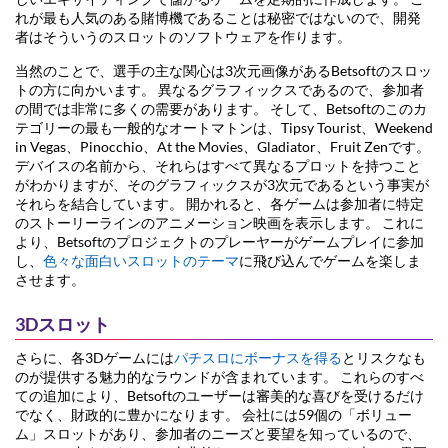
れが最も人気のある賭博機であることは秘密ではないので、開発
者はそういうのスロットのソフトウェアを作ります。
当然のことで、選手の主な関心は3次元画像があるBetsoftのスロッ
トの方に向かいます。 異なるグラフィックスであるので、参加者
の間では非常に多くの需要があります。 そして、Betsoftのこのカ
テゴリーの最も一般的なオートマトンは、Tipsy Tourist、Weekend
in Vegas、Pinocchio、At the Movies、Gladiator、Fruit Zenです。
デバイスの名前から、それらはすべて異なるプロットを持つこと
がわかりますが、そのグラフィックスが3次元であるという事実が
それらを結合しています。 開かれると、各ゲームは参加者に特定
のストーリーラインのアニメーション映画を表示します。 これに
より、Betsoftのプロジェクトのプレーヤーがゲームプレイに参加
し、
色々な面白いスロットのテーマ
に飛び込んでゲームを楽しま
させます。
3Dスロット
さらに、各3Dゲームには
パチスロにボーナスを得る
とリスクなも
のが提供する魅力的なラウンドが含まれています。 これらのすべ
ての追加により、Betsoftのユーザーは審美的な喜びを受けるだけ
でなく、財政的に豊かになります。 会社には59個の「ボリュー
ム」スロットがあり、参加者のニーズと要望を知っているので、