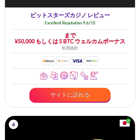
ビットスターズカジノ レビュー
Excellent Reputation 9.6/10
まで
¥50,000 もしくは 5 BTC ウェルカムボーナス
利用規約
サイトに訪れる
4