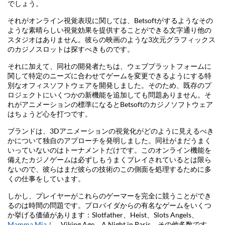
でしょう。
それがオンライン視覚表現に関しては、Betsoftがするようなその
ような素晴らしい視覚効果を提供することができる文字通り他の
スタジオはありません。彼らの映画のような3次元グラフィックス
のカジノスロットは探すべきものです。
それに加えて、同社の開発者たちは、ウェブプラットフォームに
関して特定のニーズに合わせてゲームを変更できるようにする特
別なオフィスソフトウェアを開発しました。そのため、既存のプ
ロジェクトにいくつかの新機能を追加しても問題ありません。そ
れがアニメーションの標準になるとBetsoftのカジノソフトウェア
はちょうど心を打つです。
ブランドは、3Dアニメーションの視覚化がどのように見えるべき
かについて独自のアプローチを発明しました。同社がまだうまく
いっていないのはトーナメントだけです。このオンライン機能を
備えたカジノゲームは必ずしもうまくプレイされているとは限ら
ないので、彼らはまだ彼らの技術のこの側面を処理するために多
くの仕事をしています。
しかし、プレイヤーがこれらのゲーマーを完全に競うことができ
るのは時間の問題です。プロバイダからの有名なゲームをいくつ
か挙げる価値があります：Slotfather、Heist、Slots Angels、
Mamma Mia！
、Viking Age、A Night in Paris、その他多数です。