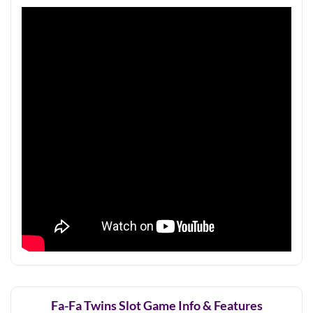
Fa-Fa Twins Slot Game Info & Features