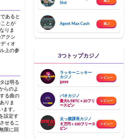
遊ぶ
Slot
りであると
いことが
Agent Max Cash
遊ぶ
なりま
のアクシ
ーディオ
ル上の参
3つトップカジノ
ラッキーニッキー
カジノ
レビュー
タは明る
$999
賊からのよ
する曲の
バオカジノ
最大0.5BTC＋20フリ
レビュー
ありま
ースピン
います。
を設定す
太っ腹課長カジノ
させるこ
５万円 + 100フリース
レビュー
ピン
無限に回