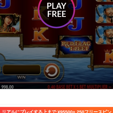
PLAY
FREE
リアルにプレイする上まで ¥95500+ 250フリースピン