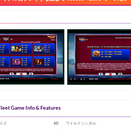
Next
Fleet Game Info & Features
イズ
60
ワイルドシンボル