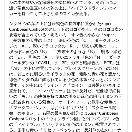
シの木の鮮やかな深緑色の葉に飾られている。その下には、
濃い茶色の垂直の木の幹の上に「ペイアウトライン」のマー
カーを持つ白くて小さな緑のスイカがある。
シダ/ヤシの葉の上には暗褐色の長方形に置かれたSuper
Caribbean Cashpotのスロットのロゴがある。そのロゴは次の
要素が含まれている：明るいミニオン色の小さな「super」
（長方形の天井の上に）、深い茶色の「C」、ダークオレン
ジの「A」、深いテラコッタの「R」、 明るい茶色の「I」、
埃っぽい黄色の「B」、半熟果実のような「B」、明るい緑色
の「E」、草色の「A」、暗いエメラルド色の「N」、ダーク
ゴールデンの「CASH」は「BE」の下と暗緑色の「POT」は
「AN」の下に位置している。プレイスクリーンの下の部分
は、どこかに明るいライラックの花、素敵な青い花と豊かな
緑色のシダの葉に飾られている茶色の木製パネルとボタンに
属す。その中には「ライン」と「コイン」は共通のパネルに
置かれて、「コインバリュー」はその反対だ。想像線で細長
いの「矢印」の映像を持つ3Dの明るい緑色の円形ボタンの下
に配置されている紫色の「オートベット」と派手な赤色の
「マックス・ベット」はお互いに近いだ（「スクロール開
始」のボタン）。右隅の最も低い部分にはSuper Caribbean
Cashpotスロットの「ウィンライン図」と薄いパンプキン色
の「ぺイテブル」という明るい青色のボタンが配置されてい
る。派手な赤い 「リセットベッツ」は、反対側の左のコーナ