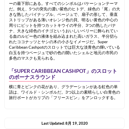
ーの最下部にある。すべてのシンボルはバケーションテーマ
だ。例え、5つの突先の濃い紫色のヒトデ、緑色の「尾」の大
きな熟したパイナップル、ベージュで、扇子の形して、垂直
ストリップがある薄いオレンジ色の貝、明るい黄色の中心の
周りにピットを持つカットキウイの半分、3つの熟したバナ
ナ、大きな緋色のイチゴというおいしいベリーに飾られてい
る血のルビー色の液体を組み込まれた高いガラス、半分切ら
れたココナッツとヤシの木の小さなイメージだ。Super
Caribbean Cashpotのスロットでは巨大な淡青色の輝いている
白玉を持つベージュで砂の色の開いたシェルと地元の市民の
多色のマスクも見られる。
「SUPER CARIBBEAN CASHPOT」のスロット
のボーナスラウンド
横に青とピンクの花があり、グラデーションがある虹色の単
語は、ワイルド・シンボルだ。3つ以上の素晴らしい白青色の
旅行ボートがカリブの「フリースピン」をアンロックする。
Last Updated: 8月 19, 2020