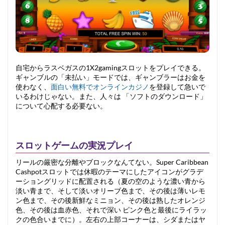
自宅からラスベガスの1X2gamingスロットをプレイできる。
ギャンブルの「未払い」モードでは、ギャンブラーはお金を
使わなく、
面白い無料でオンラインカジノ
を登録して急いで
いるわけじゃない。また、人々は 「ソフトのダウンロード」
について心配する必要ない。
スロットゲームの実況プレイ
リールの厳密な分離やブロックなんてない。Super Caribbean
Cashpotスロットでは休暇のテーマにしたアイコンがグラデ
ーショングリッドに配置される（夏の空のような濃い青から
淡い青まで、そして淡いオリーブ色まで、その後は薄いレモ
ン色まで、その後新鮮なミニョン、その後は熟したオレンジ
色、その後は血赤色、それで深い ピンク色と最後にライラッ
クの色合いまでに）。左右の上部コーナーは、シダまたはヤ