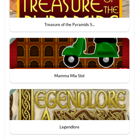
Treasure of the Pyramids S...
Mamma Mia Slot
Legendlore