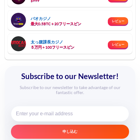
$999
バオカジノ
レビュー
最大0.5BTC＋20フリースピン
太っ腹課長カジノ
レビュー
５万円 + 100フリースピン
Subscribe to our Newsletter!
Subscribe to our newsletter to take advantage of our
fantastic offer.
申し込む