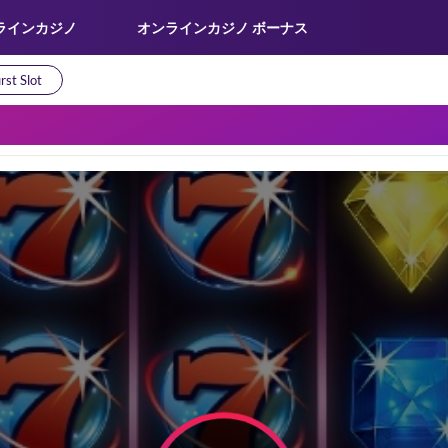
ラインカジノ
オンラインカジノ ボーナス
サーチ
rst Slot