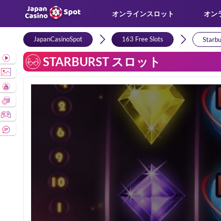
オンラインスロット
オン
JapanCasinoSpot
163 Free Slots
Starbu
STARBURST スロット