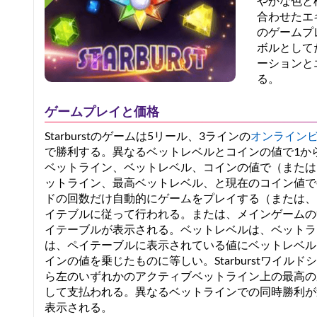
やかな色と
合わせたエキ
のゲームプ
ボルとしてだ
ーションと
る。
ゲームプレイと価格
Starburstのゲームは5リール、3ラインの
オンライン
で勝利する。異なるベットレベルとコインの値で1か
ベットライン、ベットレベル、コインの値で（または
ットライン、最高ベットレベル、と現在のコイン値でゲー
ドの回数だけ自動的にゲームをプレイする（または、
イテブルに従って行われる。または、メインゲームの
イテーブルが表示される。ベットレベルは、ベットラ
は、ペイテーブルに表示されている値にベットレベル
インの値を乗じたものに等しい。Starburstワイ
ら左のいずれかのアクティブベットライン上の最高の
して支払われる。異なるベットラインでの同時勝利が
表示される。