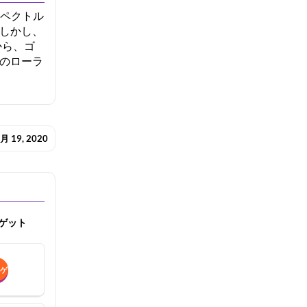
スペクトル
しかし、
から、ゴ
のローラ
8月 19, 2020
ゲット
ゲ