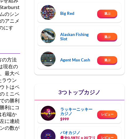
ルを組み
burst
Big Red
ムのシン
遊ぶ
tのアニメ
のにす
Alaskan Fishing
遊ぶ
Slot
両方の方法
Agent Max Cash
遊ぶ
は現在の
、最大ベ
たラウン
ウトはペ
3つトップカジノ
のミニペ
での勝利
勝利にコ
ラッキーニッキー
は右端か
カジノ
レビュー
$999
左に連続
ンの数が
バオカジノ
最大0.5BTC＋20フリ
レビュー