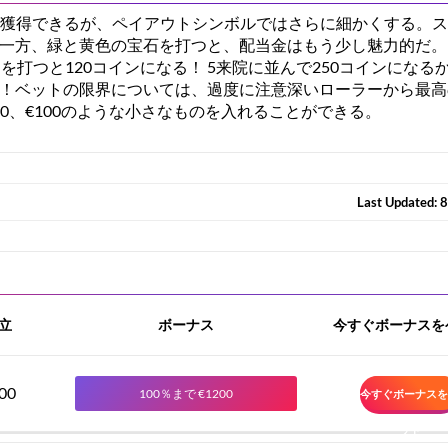
のコインを獲得できるが、ペイアウトシンボルではさらに細かくする。
一方、緑と黄色の宝石を打つと、配当金はもう少し魅力的だ。
打つと120コインになる！ 5来院に並んで250コインになる
！ベットの限界については、過度に注意深いローラーから最高
10、€100のような小さなものを入れることができる。
Last Updated: 
立
ボーナス
今すぐボーナスを
00
100％まで
€1200
今すぐボーナスを
ット