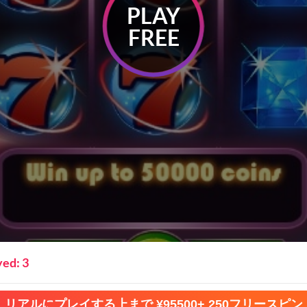
PLAY
FREE
yed:
3
リアルにプレイする上まで ¥95500+ 250フリースピン