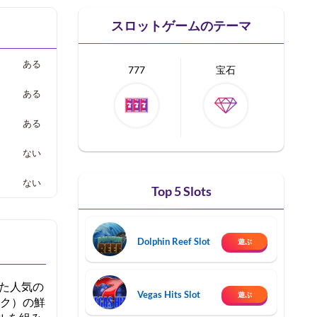
スロットゲームのテーマ
ある
777
宝石
ある
ある
ない
ない
Top 5 Slots
Dolphin Reef Slot
遊ぶ
れた人気の
Vegas Hits Slot
遊ぶ
ック）の鮮