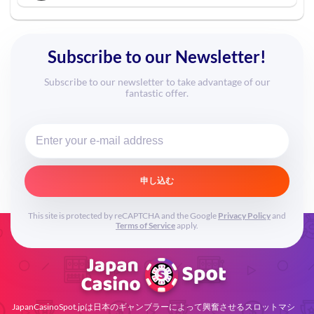
Subscribe to our Newsletter!
Subscribe to our newsletter to take advantage of our
fantastic offer.
申し込む
This site is protected by reCAPTCHA and the Google
Privacy Policy
and
Terms of Service
apply.
JapanCasinoSpot.jpは日本のギャンブラーによって興奮させるスロットマシ