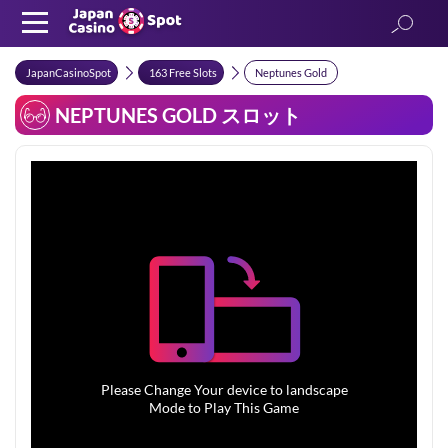
JapanCasinoSpot
163 Free Slots
Neptunes Gold
NEPTUNES GOLD スロット
Please Change Your device to landscape
Mode to Play This Game