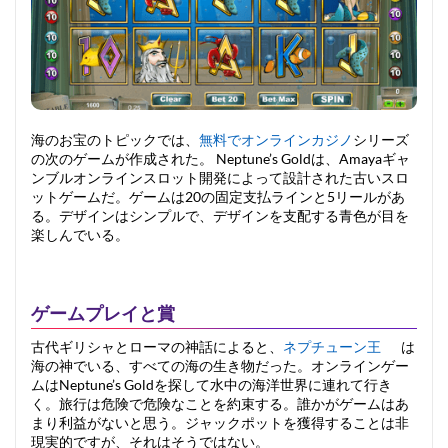
海のお宝のトピックでは、
無料でオンラインカジノ
シリーズ
の次のゲームが作成された。 Neptune’s Goldは、Amayaギャ
ンブルオンラインスロット開発によって設計された古いスロ
ットゲームだ。ゲームは20の固定支払ラインと5リールがあ
る。デザインはシンプルで、デザインを支配する青色が目を
楽しんでいる。
ゲームプレイと賞
古代ギリシャとローマの神話によると、
ネプチューン王
は
海の神でいる、すべての海の生き物だった。オンラインゲー
ムはNeptune’s Goldを探して水中の海洋世界に連れて行き
く。旅行は危険で危険なことを約束する。誰かがゲームはあ
まり利益がないと思う。ジャックポットを獲得することは非
現実的ですが、それはそうではない。