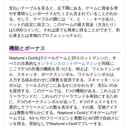
支払いテーブルを見ると、左下隅にある、ゲームに賞金を増
やす素晴らしいボーナスがたくさん含まれていることがわか
る。そして、テーブルの隣には 「+」と 「 – 」キーがあり、
ベットの設定に役立つ。このゲームの最大賞金（大当たり）
は5,000コインだ。それは誰でも簡単に得ることができて、初
心者または本物のプロフェッショナルだ。
機能とボーナス
Neptune`s Goldは5リールゲームと20スロットマシンだ。す
べての古典的な
オンラインスロットゲームマシン
と同様に、
ここで3つの共通の機能を見つける。例えば、ワイルドシンボ
ル、スキャッタ、ボーナスシンボル。ワイルドシンボルは、
入力する組み合わせに2乗数を提供できる。スキャッタ・シン
ボルは、リール上のどこにあるかにかかわらず、支払いのみ
を提供する。このゲームでは、1つの機能がある。これらはフ
リーラウンドだ。これらのフリーラウンドを有効にするため
に、3つのボーナスシンボルがあって、6つのチェストを1つ
選択してフリースピンの数を表示する。その後、宝物アイテ
ムは乗数を明らかにする。Neptune`s Goldビデオゲームのゲ
ームでは、4から7のフリースピンと乗数3と6の間で自由スピ
ンを得る。登録なしでNeptune`s Goldでプレーする。