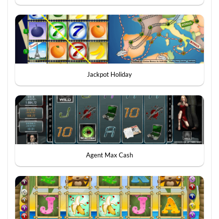
Jackpot Holiday
Agent Max Cash