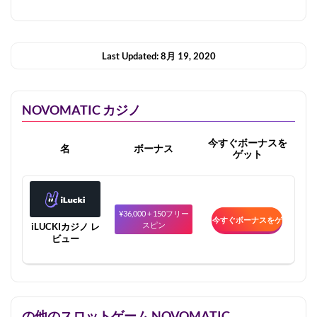
Last Updated: 8月 19, 2020
NOVOMATIC カジノ
今すぐボーナスを
名
ボーナス
ゲット
¥36,000 + 150フリー
今すぐボーナスをゲ
スピン
iLUCKIカジノ レ
ビュー
ット
の他のスロットゲーム NOVOMATIC