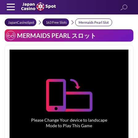
JapanCasinoSpot
163 Free Slots
Mermaids Pearl Slot
MERMAIDS PEARL スロット
Please Change Your device to landscape
Mode to Play This Game