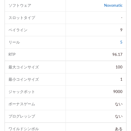
ソフトウェア
Novomatic
スロットタイプ
-
ペイライン
9
リール
5
RTP
96.17
最大コインサイズ
100
最小コインサイズ
1
ジャックポット
9000
ボーナスゲーム
ない
プログレッシブ
ない
ワイルドシンボル
ある