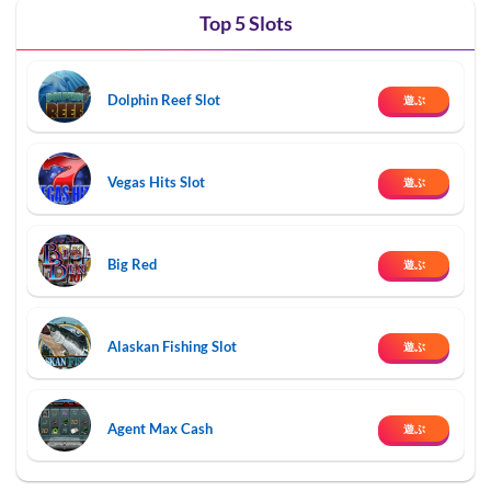
Top 5 Slots
Dolphin Reef Slot
遊ぶ
Vegas Hits Slot
遊ぶ
Big Red
遊ぶ
Alaskan Fishing Slot
遊ぶ
Agent Max Cash
遊ぶ