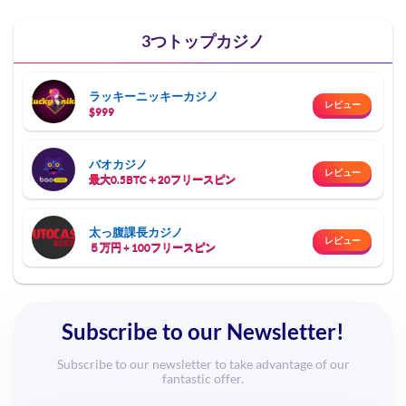
3つトップカジノ
ラッキーニッキーカジノ
レビュー
$999
バオカジノ
レビュー
最大0.5BTC＋20フリースピン
太っ腹課長カジノ
レビュー
５万円 + 100フリースピン
Subscribe to our Newsletter!
Subscribe to our newsletter to take advantage of our
fantastic offer.