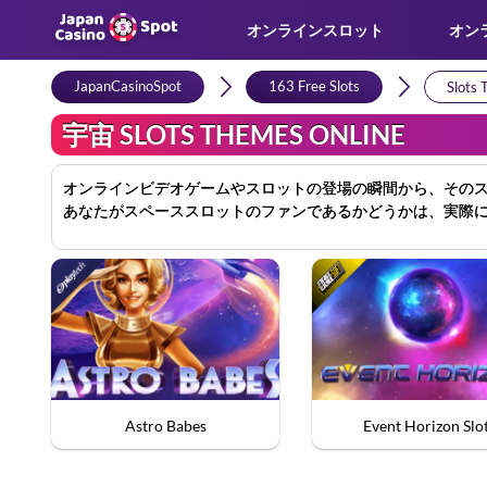
オンラインスロット
オン
JapanCasinoSpot
163 Free Slots
Slots
宇宙 SLOTS THEMES ONLINE
オンラインビデオゲームやスロットの登場の瞬間から、そのス
あなたがスペーススロットのファンであるかどうかは、実際
Astro Babes
Event Horizon Slo