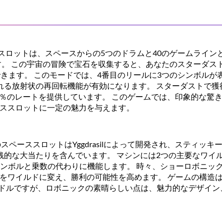
tスペーススロットは、スペースからの5つのドラムと40のゲームライ
す。 この宇宙の冒険で宝石を収集すると、あなたのスターダス
きます。 このモードでは、4番目のリールに3つのシンボルが
れる放射状の再回転機能が有効になります。 スターダストで獲
、96-97％のレートを提供しています。 このゲームでは、印象的な
ススロットに一定の魅力を与えます。
ペーススロットはYggdrasilによって開発され、スティッキ
銭的な大当たりを含んでいます。 マシンには2つの主要なワイ
シンボルと乗数の代わりに機能します。 時々、ショーロボニッ
をワイルドに変え、勝利の可能性を高めます。 ゲームの構造
0〜20ドルですが、ロボニックの素晴らしい点は、魅力的なデザイ