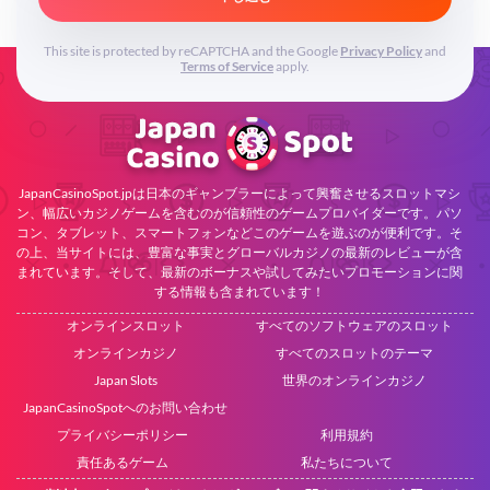
This site is protected by reCAPTCHA and the Google
Privacy Policy
and
Terms of Service
apply.
JapanCasinoSpot.jpは日本のギャンブラーによって興奮させるスロットマシ
ン、幅広いカジノゲームを含むのが信頼性のゲームプロバイダーです。パソ
コン、タブレット、スマートフォンなどこのゲームを遊ぶのが便利です。そ
の上、当サイトには、豊富な事実とグローバルカジノの最新のレビューが含
まれています。そして、最新のボーナスや試してみたいプロモーションに関
する情報も含まれています！
オンラインスロット
すべてのソフトウェアのスロット
オンラインカジノ
すべてのスロットのテーマ
Japan Slots
世界のオンラインカジノ
JapanCasinoSpotへのお問い合わせ
プライバシーポリシー
利用規約
責任あるゲーム
私たちについて