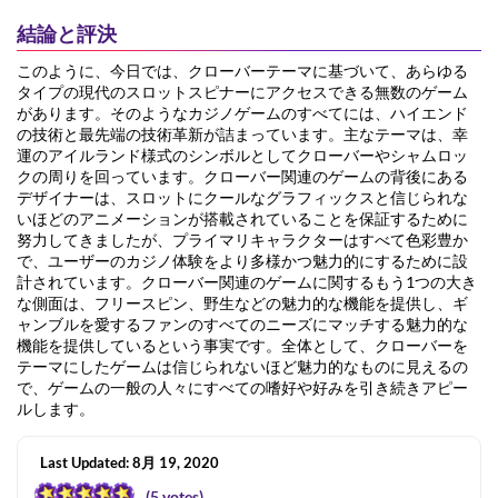
結論と評決
このように、今日では、クローバーテーマに基づいて、あらゆる
タイプの現代のスロットスピナーにアクセスできる無数のゲーム
があります。そのようなカジノゲームのすべてには、ハイエンド
の技術と最先端の技術革新が詰まっています。主なテーマは、幸
運のアイルランド様式のシンボルとしてクローバーやシャムロッ
クの周りを回っています。クローバー関連のゲームの背後にある
デザイナーは、スロットにクールなグラフィックスと信じられな
いほどのアニメーションが搭載されていることを保証するために
努力してきましたが、プライマリキャラクターはすべて色彩豊か
で、ユーザーのカジノ体験をより多様かつ魅力的にするために設
計されています。クローバー関連のゲームに関するもう1つの大き
な側面は、フリースピン、野生などの魅力的な機能を提供し、ギ
ャンブルを愛するファンのすべてのニーズにマッチする魅力的な
機能を提供しているという事実です。全体として、クローバーを
テーマにしたゲームは信じられないほど魅力的なものに見えるの
で、ゲームの一般の人々にすべての嗜好や好みを引き続きアピー
ルします。
Last Updated: 8月 19, 2020
(
5
votes)