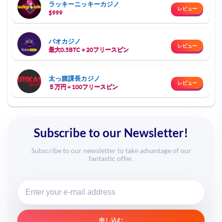
Play’n GO
ラッキーニッキーカジノ
レビュー
$999
ビデオスロット
Playtech
プログレッシブ
Thunderkick
バオカジノ
ボーナスゲーム
WMS
レビュー
最大0.5BTC＋20フリースピン
モバイル スロット
ワイルドシンボル
太っ腹課長カジノ
レビュー
５万円 + 100フリースピン
乗算器
無料のスピン
Subscribe to our Newsletter!
Subscribe to our newsletter to take advantage of our
fantastic offer.
申し込む