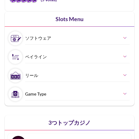
Slots Menu
ソフトウェア
1x2Gaming
ペイライン
Amaya
20
Aristocrat
リール
25
Bally
3
30
BetSoft
Game Type
5
IGT
2020最新のスロット
Microgaming
Classic slots
NetEnt
3つトップカジノ
オートプレイ
Novomatic
スキャッターシンボル