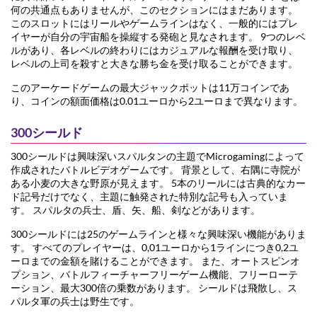
何の共通点もありませんが、このセクションにはまだあります。
このスロットにはリールやゲームラインはなく、一般的にはプレ
イヤーが自分の宇宙船を操縦する発砲と見なされます。 9つのレベ
ルがあり、各レベルの終わりにはカジュアルな報酬を受け取り、
レベルの上司を殺すと大きな勝ち金を受け取ることができます。
このアーケードゲームの最大ジャックポットは11万コインであ
り、コインの額面価格は0.01ユーロから2ユーロまで異なります。
300シールド
300シールドは興味深いスパルタンの主題でMicrogamingによって
作成されたバトルビデオゲームです。 背景として、右隅に寺院が
ある小麦の大きな野原が見えます。 5本のリールには古典的なカー
ド記号だけでなく、主題に触発された特別な記号も入っていま
す。 スパルタの兵士、盾、矢、船、剣などがあります。
300シールドには25のゲームラインと様々な興味深い機能がありま
す。 すべてのプレイヤーは、0,01ユーロから1ラインにつき0,2ユ
ーロまでの金額を賭けることができます。 また、オートスピンオ
プション、バトルフィーチャーフリーゲーム機能、フリーローテ
ーション、最大300倍の乗数があります。 シールドは飛散し、ス
パルタ軍の兵士は野生です。