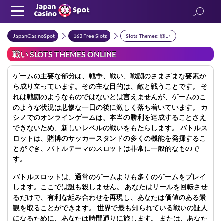
JapanCasinoSpot
163 Free Slots
Slots Themes: 戦い
戦い SLOTS THEMES ONLINE
ゲームの主要な部分は、戦争、戦い、戦闘のさまざまな要素か
ら成り立っています。その主な目的は、敵と戦うことです。 そ
れは戦闘のようなものではないとは言えませんが、ゲームのこ
のような状況は悲惨な一日の後に激しく落ち着いています。 カ
シノでのオンラインゲームは、本当の勝利を達成することさえ
できないため、新しいレベルの戦いをもたらします。 バトルス
ロットは、賭博のサッカースタンドの多くの機能を発揮するこ
とができ、バトルテーマのスロットは非常に一般的なもので
す。
バトルスロットは、通常のゲームよりも多くのゲームをプレイ
します。ここでは誰も殺しません。 あなたはリールを回転させ
るだけで、有利な組み合わせを再現し、あなたは価値のある景
観を取ることができます。 世界で最も知られている戦いの証人
になるために、あなたは時間通りに旅します。 または、あなた