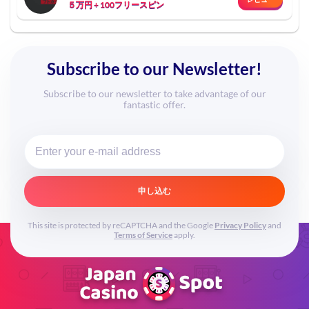
５万円 + 100フリースピン
Subscribe to our Newsletter!
Subscribe to our newsletter to take advantage of our
fantastic offer.
申し込む
This site is protected by reCAPTCHA and the Google
Privacy Policy
and
Terms of Service
apply.