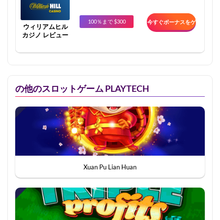
100％まで
$300
今すぐボーナスをゲ
ウィリアムヒル
カジノ レビュー
ット
の他のスロットゲーム PLAYTECH
Xuan Pu Lian Huan