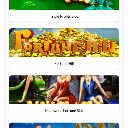
Triple Profits Slot
Fortune Hill
Halloween Fortune Slot