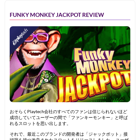
FUNKY MONKEY JACKPOT REVIEW
おそらくPlaytech会社のすべてのファンは信じられないほど
成功していてユーザーの間で「ファンキーモンキー」と呼ば
れるスロットを思い出します。
それで、最近このブランドの開発者は「ジャックポット」接
頭辞を持つ改良されたスロットをリリースしました。 ユーザ