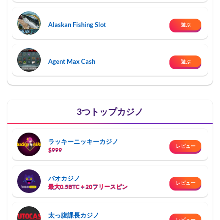
Alaskan Fishing Slot
遊ぶ
Agent Max Cash
遊ぶ
3つトップカジノ
ラッキーニッキーカジノ
レビュー
$999
バオカジノ
レビュー
最大0.5BTC＋20フリースピン
太っ腹課長カジノ
レビュー