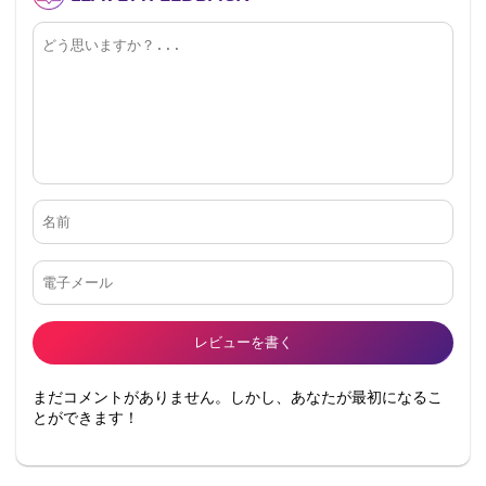
まだコメントがありません。しかし、あなたが最初になるこ
とができます！