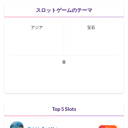
スロットゲームのテーマ
アジア
宝石
金
Top 5 Slots