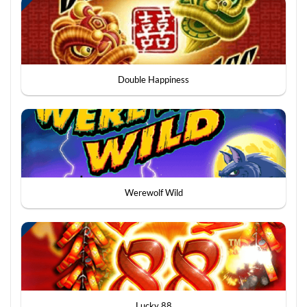
Double Happiness
Werewolf Wild
Lucky 88