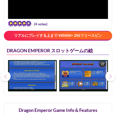
(
4
votes)
リアルにプレイする上まで ¥95500+ 250フリースピン
DRAGON EMPEROR スロットゲームの絵
Dragon Emperor Game Info & Features