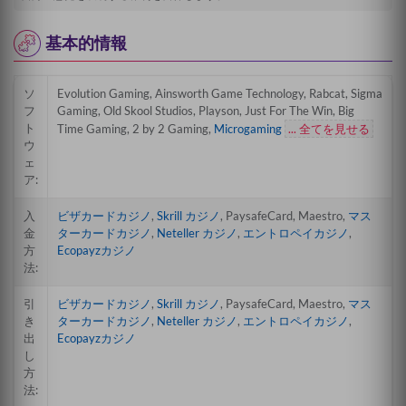
基本的情報
ソ
Evolution Gaming, Ainsworth Game Technology, Rabcat, Sigma
フ
Gaming, Old Skool Studios, Playson, Just For The Win, Big
ト
Time Gaming, 2 by 2 Gaming,
Microgaming
... 全てを見せる
ウ
ェ
ア:
入
ビザカードカジノ
,
Skrill カジノ
, PaysafeCard, Maestro,
マス
金
ターカードカジノ
,
Neteller カジノ
,
エントロペイカジノ
,
方
Ecopayzカジノ
法:
引
ビザカードカジノ
,
Skrill カジノ
, PaysafeCard, Maestro,
マス
き
ターカードカジノ
,
Neteller カジノ
,
エントロペイカジノ
,
出
Ecopayzカジノ
し
方
法: