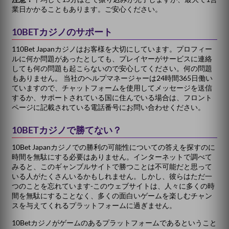
業日かかることもあります。ご安心ください。
10BETカジノのサポート
110Bet Japanカジノはお客様を大切にしています。プロフィー
ルに何か問題があったとしても、プレイヤーがサービスに連絡
しても何の問題も起こらないので安心してください。何の問題
もありません。 当社のヘルプマネージャーは24時間365日働い
ていますので、チャットフォームを使用してメッセージを送信
するか、サポートされている国に住んでいる場合は、フロント
ページに記載されている電話番号にお問い合わせください。
10BETカジノで勝てない？
10Bet Japanカジノでの勝利の可能性についての答えを探すのに
時間を無駄にする必要はありません。インターネットで調べて
みると、このギャンブルサイトで勝つことは不可能だと思って
いる人がたくさんいるかもしれません。しかし、彼らはただ一
つのことを忘れています-このウェブサイトは、人々に多くの時
間を無駄にすることなく、多くの面白いゲームを楽しむチャン
スを与えてくれるプラットフォームに過ぎません。
10Betカジノがゲームのあるプラットフォームであるということ