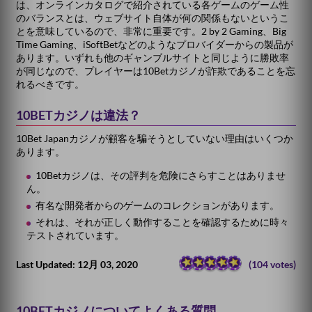
は、オンラインカタログで紹介されている各ゲームのゲーム性
のバランスとは、ウェブサイト自体が何の関係もないというこ
とを意味しているので、非常に重要です。2 by 2 Gaming、Big
Time Gaming、iSoftBetなどのようなプロバイダーからの製品が
あります。いずれも他のギャンブルサイトと同じように勝敗率
が同じなので、プレイヤーは10Betカジノが詐欺であることを忘
れるべきです。
10BETカジノは違法？
10Bet Japanカジノが顧客を騙そうとしていない理由はいくつか
あります。
10Betカジノは、その評判を危険にさらすことはありませ
ん。
有名な開発者からのゲームのコレクションがあります。
それは、それが正しく動作することを確認するために時々
テストされています。
Last Updated: 12月 03, 2020
(
104
votes)
10BETカジノについてよくある質問