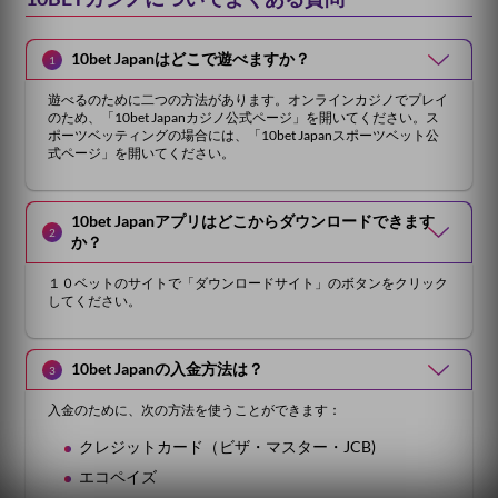
10bet Japanはどこで遊べますか？
1
遊べるのために二つの方法があります。オンラインカジノでプレイ
のため、「10bet Japanカジノ公式ページ」を開いてください。ス
ポーツベッティングの場合には、「10bet Japanスポーツベット公
式ページ」を開いてください。
10bet Japanアプリはどこからダウンロードできます
2
か？
１０ベットのサイトで「ダウンロードサイト」のボタンをクリック
してください。
10bet Japanの入金方法は？
3
入金のために、次の方法を使うことができます：
クレジットカード（ビザ・マスター・JCB)
エコペイズ