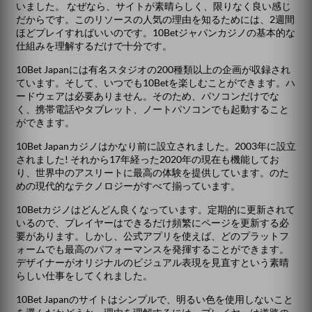
いました。 なぜなら、サイトが素晴らしく、限りなく良い感じ
だからです。このリソースの人気の理由を知るためには、2週間
ほどプレイすればいいのです。10Betジャパンカジノの基本的な
仕組みを理解するだけで十分です。
10Bet Japanには有名スタジオの200種類以上の企画が収録され
ています。そして、いつでも10Betを楽しむことができます。ハ
ードウェアは必要ありません。そのため、パソコンだけでな
く、携帯電話やタブレット、ノートパソコンでも起動すること
ができます。
10Bet Japanカジノはかなり前に設立されました。2003年に設立
されました! それから17年経った2020年の現在も機能してお
り、世界中のアスリートに最高の体験を提供しています。のた
めの現代的なテクノロジーがすべて揃っています。
10Betカジノはどんどん良くなっています。定期的に更新されて
いるので、プレイヤーはできるだけ頻繁にページを更新する必
要があります。しかし、公式アプリを使えば、どのプラットフ
ォームでも最高のパフォーマンスを発揮することができます。
デザイナーがオリジナルのビジュアル表現を見直すという素晴
らしい仕事をしてくれました。
10Bet Japanのサイトはシンプルで、明るい色を使用しないこと