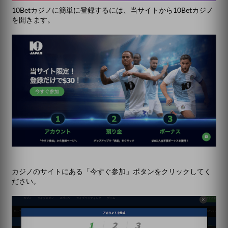
10Betカジノに簡単に登録するには、当サイトから10Betカジノ
を開きます。
カジノのサイトにある「今すぐ参加」ボタンをクリックしてく
ださい。