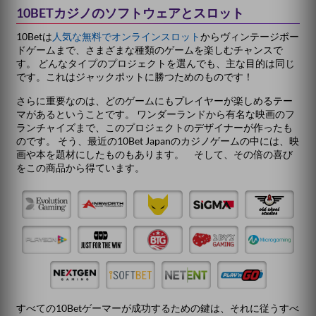
10BETカジノのソフトウェアとスロット
10Betは
人気な無料でオンラインスロット
からヴィンテージボー
ドゲームまで、さまざまな種類のゲームを楽しむチャンスで
す。 どんなタイプのプロジェクトを選んでも、主な目的は同じ
です。これはジャックポットに勝つためのものです！
さらに重要なのは、どのゲームにもプレイヤーが楽しめるテー
マがあるということです。 ワンダーランドから有名な映画のフ
ランチャイズまで、このプロジェクトのデザイナーが作ったも
のです。 そう、最近の10Bet Japanのカジノゲームの中には、映
画や本を題材にしたものもあります。 そして、その倍の喜び
をこの商品から得ています。
すべての10Betゲーマーが成功するための鍵は、それに従うすべ