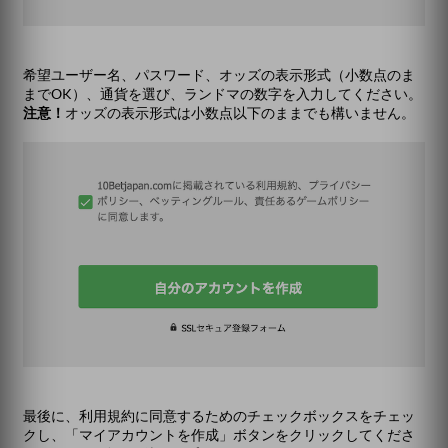
希望ユーザー名、パスワード、オッズの表示形式（小数点のま
までOK）、通貨を選び、ランドマの数字を入力してください。
注意！
オッズの表示形式は小数点以下のままでも構いません。
最後に、利用規約に同意するためのチェックボックスをチェッ
クし、「マイアカウントを作成」ボタンをクリックしてくださ