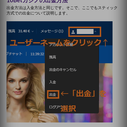
10Betカジノの出金方法
出金方法は入金方法と同じです。そこで、ここでもスティック
方式での出金について説明します。