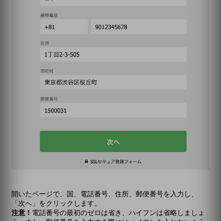
開いたページで、国、電話番号、住所、郵便番号を入力し、
「次へ」をクリックします。
注意！
電話番号の最初のゼロは省き、ハイフンは省略しましょ