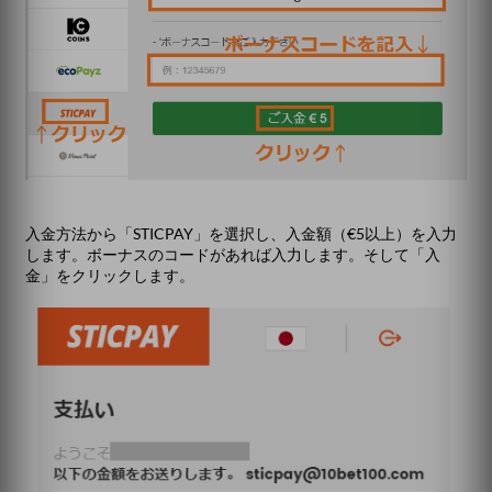
入金方法から「STICPAY」を選択し、入金額（€5以上）を入力
します。ボーナスのコードがあれば入力します。そして「入
金」をクリックします。