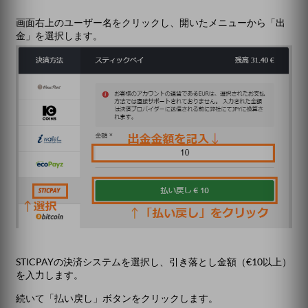
画面右上のユーザー名をクリックし、開いたメニューから「出
金」を選択します。
STICPAYの決済システムを選択し、引き落とし金額（€10以上）
を入力します。
続いて「払い戻し」ボタンをクリックします。