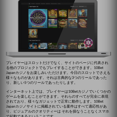
プレイヤーはスロットだけでなく、サイトのページに代表され
る他のプロジェクトでもプレイすることができます。10Bet
Japanカジノをお楽しみいただけます。今日のスロットでさえも
様々なものがあります。それは古典的な3つのリールであった
り、新しい5つのリールであったりします。
インターネット上では、プレイヤーは10Betカジノでいくつかの
ゲームを楽しむことができます。それらのすべてが完全に表現
されており、様々なガジェットで正常に動作します。10Bet
Japanカジノサイトに掲載されている案件はすべて適応性があ
り、ビジュアルのクオリティーは それを損なうことなくスマホ
で起動できるということです。