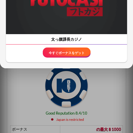
74
%
カジノのゲーム
94
%
カジノボーナス
74
%
お客様のサポート
82
%
太っ腹課長カジノ
10BETカジノ – ウェルカムボーナス
今すぐボーナスをゲット
Good Reputation 8.4/10
Japan is restricted
ボーナス
の最大＄1000