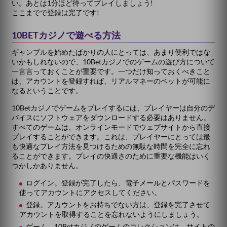
い。あとは1分ほど待ってプレイしましょう!
ここまでで登録は完了です!
10BETカジノで遊べる方法
ギャンブルを始めたばかりの人にとっては、あまり便利ではな
いかもしれないので、10Betカジノでのゲームの遊び方について
一言言っておくことが重要です。一つだけ知っておくべきこと
は、アカウントを登録すれば、リアルマネーのベットが可能に
なるということです。
10Betカジノでゲームをプレイするには、プレイヤーは自分のデ
バイスにソフトウェアをダウンロードする必要はありません。
すべてのゲームは、オンラインモードでウェブサイトから直接
プレイすることができます。これは、プレイヤーにとっては最
も快適なプレイ方法を見つけるための無駄な時間を完全に忘れ
ることができます。プレイの快適さのために重要な機能はいく
つかしかありません。
ログイン。登録が完了したら、電子メールとパスワードを
使ってアカウントにアクセスしてください。
登録。アカウントをお持ちでない方は、登録を完了させて
アカウントを取得することを忘れないようにしましょう。
ゲーム。10Betカジノのゲームのコレクションは、サイトの