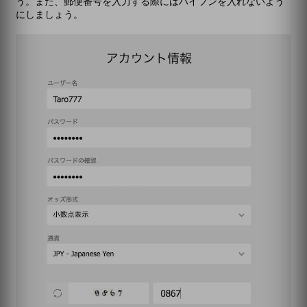
う。また、郵便番号を入力する際にはハイフンを入れないよう
にしましょう。