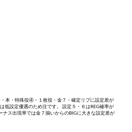
ー・本・特殊役④・１枚役・金７・確定リプに設定差が
は低設定優遇のため注です。 設定５・６はREG確率が
ーナス出現率では金７揃いからのBIGに大きな設定差が