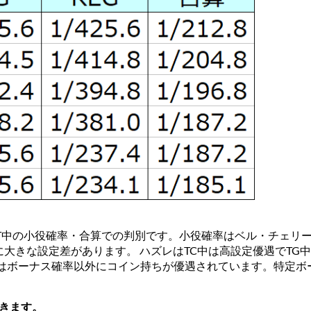
T中の小役確率・合算での判別です。小役確率はベル・チェリ
に大きな設定差があります。 ハズレはTC中は高設定優遇でTG中
６はボーナス確率以外にコイン持ちが優遇されています。特定ボ
できます。