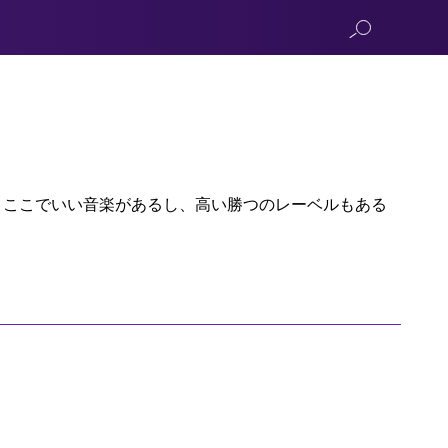
！ここでいい音楽があるし、高い勝つのレーベルもある