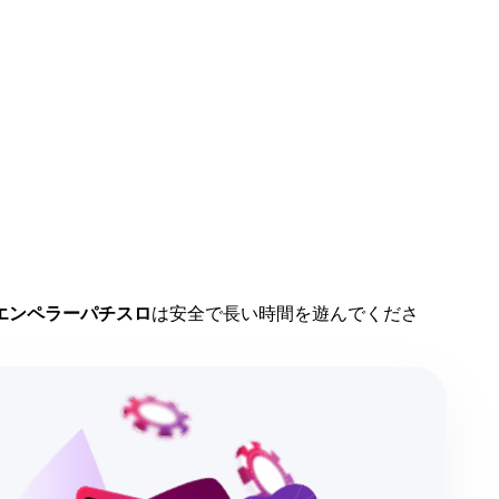
エンペラーパチスロ
は安全で長い時間を遊んでくださ