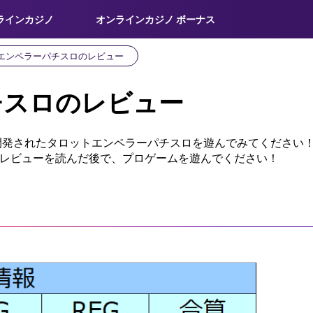
ラインカジノ
オンラインカジノ ボーナス
サーチ
エンペラーパチスロのレビュー
チスロのレビュー
開発された
タロットエンペラーパチスロを遊んでみてください
レビューを読んだ後で、プロゲームを遊んでください！