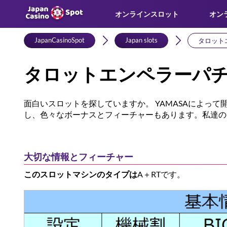
オンラインスロット
オン
JapanCasinoSpot
Japan slots
タロット
タロットエンペラーパ
面白いスロットを探していますか。
YAMASAによって
し、色々なボーナスとフィーチャーもあります。私達の
大切な情報とフィーチャー
このスロットマシンのタイプは
A＋RTです。