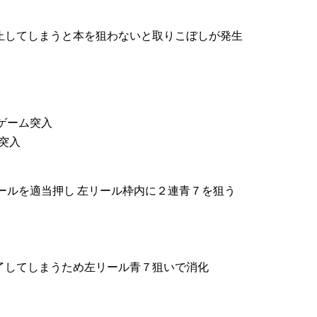
停止してしまうと本を狙わないと取りこぼしが発生
ゲーム突入
突入
ールを適当押し 左リール枠内に２連青７を狙う
終了してしまうため左リール青７狙いで消化