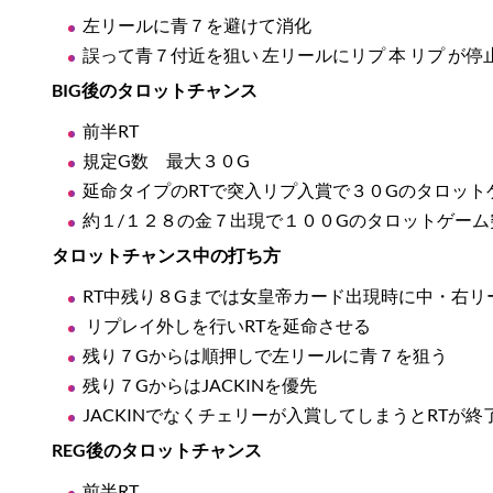
左リールに青７を避けて消化
誤って青７付近を狙い 左リールにリプ 本 リプ が
BIG後のタロットチャンス
前半RT
規定G数 最大３０G
延命タイプのRTで突入リプ入賞で３０Gのタロット
約１/１２８の金７出現で１００Gのタロットゲーム
タロットチャンス中の打ち方
RT中残り８Gまでは女皇帝カード出現時に中・右リ
リプレイ外しを行いRTを延命させる
残り７Gからは順押しで左リールに青７を狙う
残り７GからはJACKINを優先
JACKINでなくチェリーが入賞してしまうとRTが
REG後のタロットチャンス
前半RT