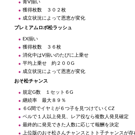
青V揃い
獲得枚数 ３０２枚
成立状況によって恩恵が変化
プレミアムロボ松ラッシュ
EX揃い
獲得枚数 ３６枚
消化中はV揃いのたびに上乗せ
平均上乗せ 約２００G
成立状況によって恩恵が変化
おそ松チャンス
規定G数 １セット６G
継続率 最大８９％
６G間でイヤミが６つ子を見つけていくCZ
ベルで１人以上発見、レア役なら複数人発見確定
最終的に発見できた人数に応じて報酬を決定
上位版のおそ松さんチャンスとトト子チャンスが存