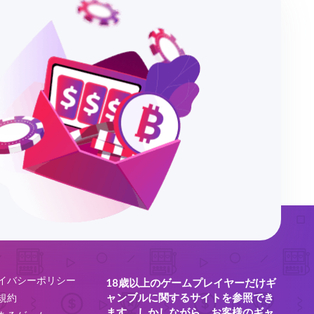
イバシーポリシー
18歳以上のゲームプレイヤーだけギ
ャンブルに関するサイトを参照でき
規約
ます。しかしながら、お客様のギャ