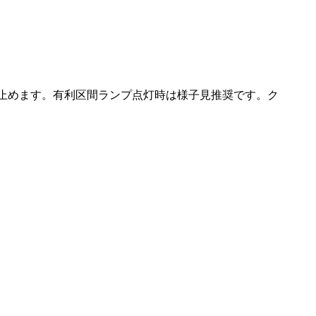
止めます。有利区間ランプ点灯時は様子見推奨です。ク