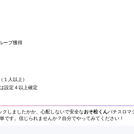
ループ獲得
（１人以上）
入は設定４以上確定
をチェックしましたかか、心配しないで安全な
おそ松くん
パチスロマ
単です。信じられませんか？自分でやってみてください！