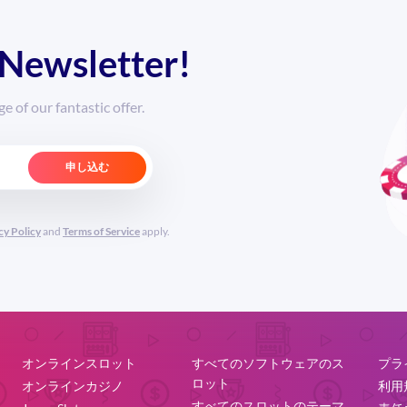
 Newsletter!
 of our fantastic offer.
申し込む
cy Policy
and
Terms of Service
apply.
オンラインスロット
すべてのソフトウェアのス
プラ
ロット
オンラインカジノ
利用
すべてのスロットのテーマ