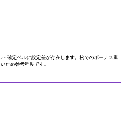
ベル・確定ベルに設定差が存在します。松でのボーナス重
くいため参考程度です。