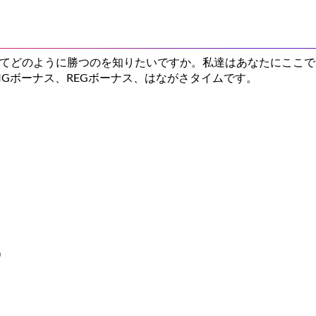
てどのように勝つのを知りたいですか。私達はあなたにここで
IGボーナス、REGボーナス、はながさタイムです。
）