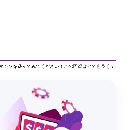
ロットマシンを遊んでみてください！この回復はとても良くて