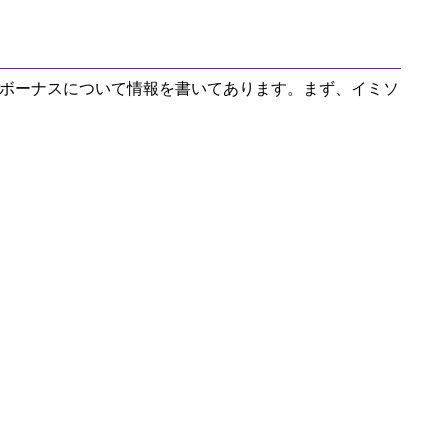
ボーナスについて情報を書いてあります。まず、イミソ