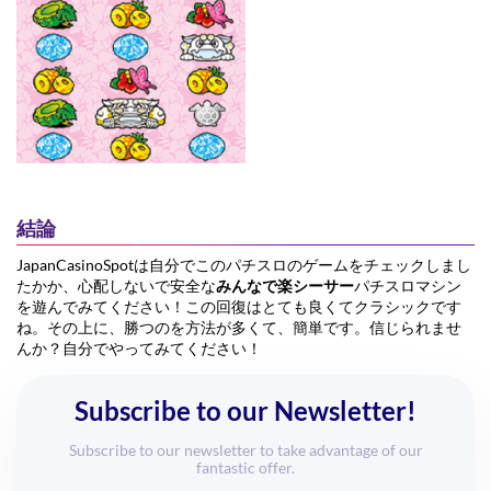
結論
JapanCasinoSpotは自分でこのパチスロのゲームをチェックしまし
たかか、心配しないで安全な
みんなで楽シーサー
パチスロマシン
を遊んでみてください！この回復はとても良くてクラシックです
ね。その上に、勝つのを方法が多くて、簡単です。信じられませ
んか？自分でやってみてください！
Subscribe to our Newsletter!
Subscribe to our newsletter to take advantage of our
fantastic offer.