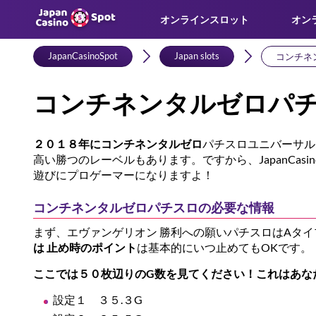
オンラインスロット
オン
JapanCasinoSpot
Japan slots
コンチネ
コンチネンタルゼロパ
２０１８年にコンチネンタルゼロ
パチスロユニバーサル
高い勝つのレーベルもあります。ですから、JapanCa
遊びにプロゲーマーになりますよ！
コンチネンタルゼロパチスロの必要な情報
まず、エヴァンゲリオン 勝利への願いパチスロはAタイ
は
止め時のポイント
は基本的にいつ止めてもOKです。
ここでは５０枚辺りのG数を見てください！これはあな
設定１ ３５.３G