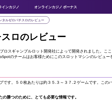
ラインカジノ
オンラインカジノ ボーナス
サーチ
ンタルゼロパチスロのレビュー
チスロのレビュー
ブロスギャンブルロット開発社によって開発されました。ここ
sinoSpotのチームはお客様ためにこのスロットマシンのレビ
プです。５０枚あたりは約３５.３～３７.２ゲームです。この
たの勝つのために、とても必要な情報です。