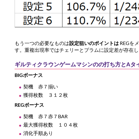
もう一つの必要なものは
設定狙いのポイントは
REGを
す。重複出現率ではチェリーとプラムに設定差が存在し
ギルティクラウンゲームマシンのの打ち方とAタ
BIGボーナス
契機 赤７揃い
獲得枚数 ３１２枚
REGボーナス
契機 赤７赤７BAR
最大獲得枚数 １０４枚
消化手順あり