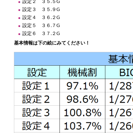
設定２ ３５.５G
設定３ ３５.９G
設定４ ３６.２G
設定５ ３６.７G
設定６ ３７.２G
基本情報は下の絵にみてください！