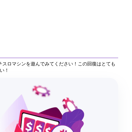
チスロマシンを遊んでみてください！この回復はとても
い！