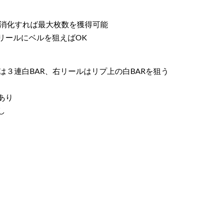
で消化すれば最大枚数を獲得可能
リールにベルを狙えばOK
は３連白BAR、右リールはリプ上の白BARを狙う
あり
し