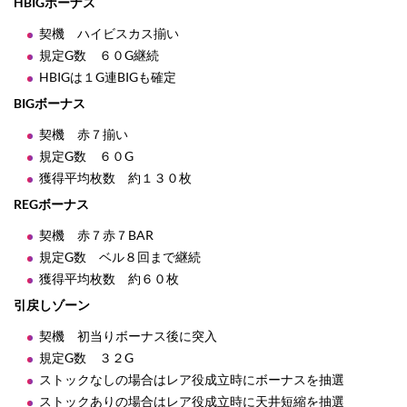
HBIGボーナス
契機 ハイビスカス揃い
規定G数 ６０G継続
HBIGは１G連BIGも確定
BIGボーナス
契機 赤７揃い
規定G数 ６０G
獲得平均枚数 約１３０枚
REGボーナス
契機 赤７赤７BAR
規定G数 ベル８回まで継続
獲得平均枚数 約６０枚
引戻しゾーン
契機 初当りボーナス後に突入
規定G数 ３２G
ストックなしの場合はレア役成立時にボーナスを抽選
ストックありの場合はレア役成立時に天井短縮を抽選