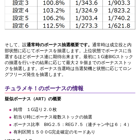
そして、設
通常時のボーナス抽選概要です。
通常時は成立役と内
部状態に応じてボーナスを抽選します。上位状態でボーナスに当
選するほどボーナス連に期待出来ます。最初に１G連BIGストック
の抽選を行いその結果に応じて最大２９個までのボーナスストッ
クを抽選します。ボーナス当選時は当選契機と状態に応じてロン
グフリーズ発生を抽選します。
チュラメキ！のボーナスの情報
疑似ボーナス（ART）の概要
純増 １G辺り２.０枚
初当り時にボーナス複数ストックの抽選
ボーナス比率 BIG２.５：REG７.５（連チャン中は６；４）
有利区間１５００G完走確定のモードあり